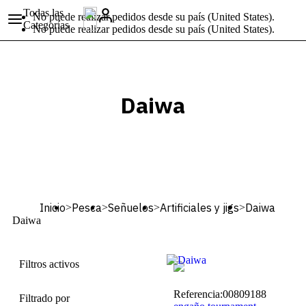
Todas las
No puede realizar pedidos desde su país (United States).
Categorías
No puede realizar pedidos desde su país (United States).
Daiwa
Inicio
Pesca
Señuelos
Artificiales y jigs
Daiwa
>
>
>
>
Daiwa
Filtros activos
Referencia:
00809188
Filtrado por