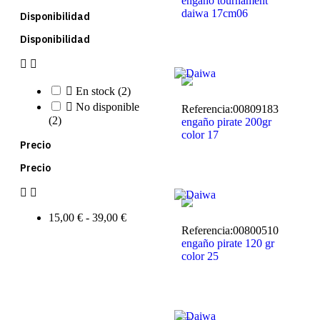
engaño tournament
daiwa 17cm06
Disponibilidad
Disponibilidad



En stock
(2)

No disponible
Referencia:
00809183
(2)
engaño pirate 200gr
color 17
Precio
Precio


15,00 € - 39,00 €
Referencia:
00800510
engaño pirate 120 gr
color 25