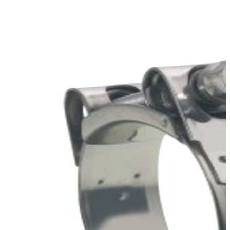
abrazadera supra inox w4 47-51