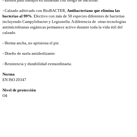
- Idónea para trabajos en humedad con riesgo de bacterias.
- Calzado aditivado con BioBACTER,
Antibacteriano que elimina las
bacterias al 99%
. Efectivo con más de 50 especies diferentes de bacterias
incluyendo Campylobacter y Legionella. A diferencia de otras tecnologías
antimicrobianas orgánicas permanece activo durante toda la vida útil del
calzado.
- Horma ancha, no aprisiona el pie.
- Diseño de suela antideslizante.
- Resistencia y durabilidad extraordinaria.
Norma
EN ISO 20347
Nivel de protección
O4