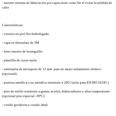
- nuestro sistema de fabricación por capas tiene como fin el evitar la pérdida de
calor
Características:
- exterior en piel flor hidrofugada
- capa en thinsulate de 3M
- forro interior de borreguillo
- plantilla de cuero-suela
- entresuela de microporo de 12 mm. para un mejor aislamiento térmico
(opcional)
- puntera metálica o no metálica resistente a 200 J (solo para EN ISO 20345 )
- piso de nitrilo resistente a grasas, aceites, hidrocarburos y altas temperaturas
(opcional piso especial -30ºC)
- cosido goodyear o cosido ideal