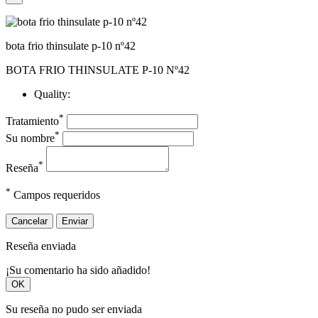
bota frio thinsulate p-10 nº42
BOTA FRIO THINSULATE P-10 Nº42
Quality:
*
Tratamiento
*
Su nombre
*
Reseña
*
Campos requeridos
Cancelar
Enviar
Reseña enviada
¡Su comentario ha sido añadido!
OK
Su reseña no pudo ser enviada