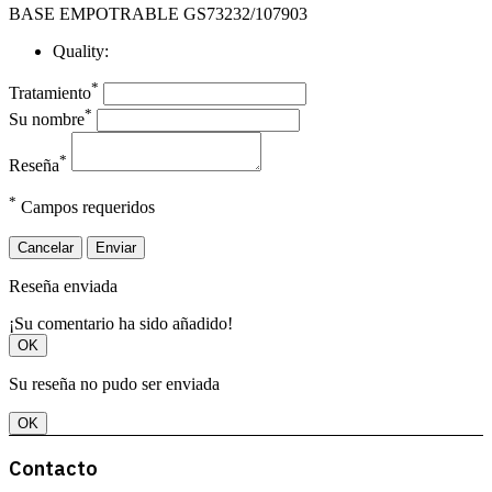
BASE EMPOTRABLE GS73232/107903
Quality:
*
Tratamiento
*
Su nombre
*
Reseña
*
Campos requeridos
Cancelar
Enviar
Reseña enviada
¡Su comentario ha sido añadido!
OK
Su reseña no pudo ser enviada
OK
Contacto