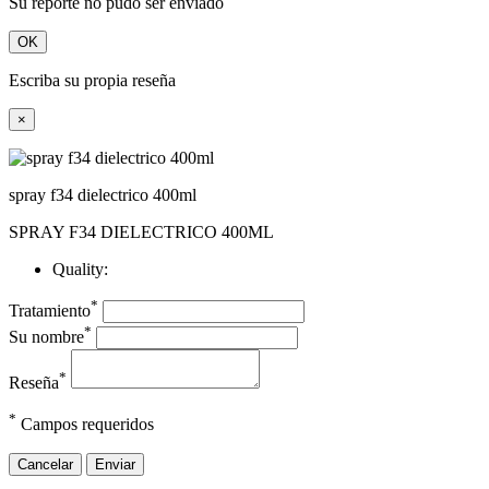
Su reporte no pudo ser enviado
OK
Escriba su propia reseña
×
spray f34 dielectrico 400ml
SPRAY F34 DIELECTRICO 400ML
Quality:
*
Tratamiento
*
Su nombre
*
Reseña
*
Campos requeridos
Cancelar
Enviar