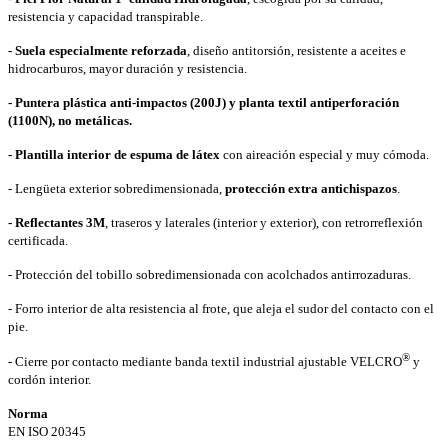
resistencia y capacidad transpirable.
- Suela especialmente reforzada
, diseño antitorsión, resistente a aceites e
hidrocarburos, mayor duración y resistencia.
- Puntera plástica anti-impactos (200J) y
planta textil antiperforación
(1100N), no metálicas.
- Plantilla interior de espuma de látex
con aireación especial y muy cómoda.
- Lengüeta exterior sobredimensionada,
protección extra antichispazos
.
- Reflectantes 3M
, traseros y laterales (interior y exterior), con retrorreflexión
certificada.
- Protección del tobillo sobredimensionada con acolchados antirrozaduras.
- Forro interior de alta resistencia al frote, que aleja el sudor del contacto con el
pie.
®
- Cierre por contacto mediante banda textil industrial ajustable VELCRO
y
cordón interior.
Norma
EN ISO 20345