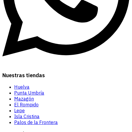
Nuestras tiendas
Huelva
Punta Umbría
Mazagón
El Rompido
Lepe
Isla Cristina
Palos de la Frontera