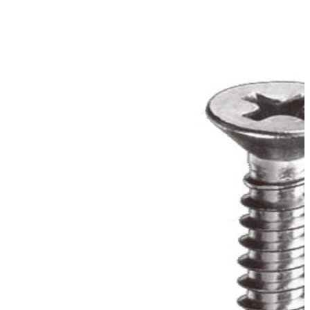
tornillo acero inox din 7982 2,9x13