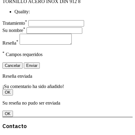
TORNILLO ACERO INOX DIN 912 8
Quality:
*
Tratamiento
*
Su nombre
*
Reseña
*
Campos requeridos
Cancelar
Enviar
Reseña enviada
¡Su comentario ha sido añadido!
OK
Su reseña no pudo ser enviada
OK
Contacto