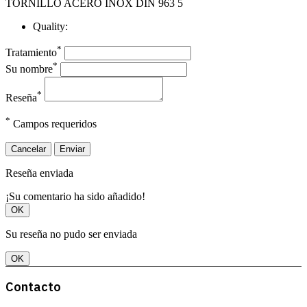
TORNILLO ACERO INOX DIN 963 5
Quality:
*
Tratamiento
*
Su nombre
*
Reseña
*
Campos requeridos
Cancelar
Enviar
Reseña enviada
¡Su comentario ha sido añadido!
OK
Su reseña no pudo ser enviada
OK
Contacto